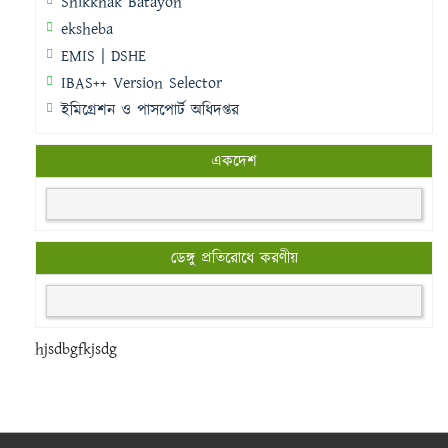
Shikkhak Batayon
eksheba
EMIS | DSHE
IBAS++ Version Selector
ইমিগ্রেশন ও পাসপোর্ট অধিদপ্তর
একদেশ
ডেঙ্গু প্রতিরোধে করণীয়
hjsdbgfkjsdg