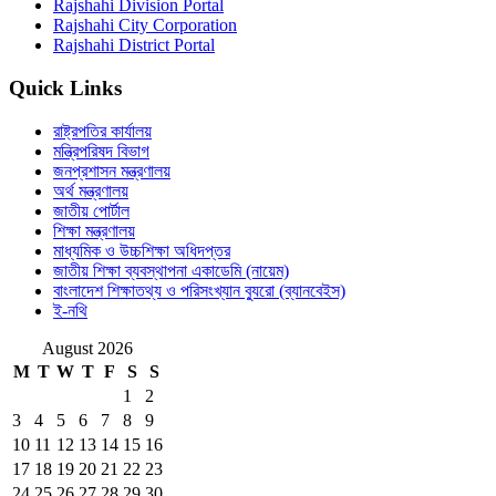
Rajshahi Division Portal
Rajshahi City Corporation
Rajshahi District Portal
Quick Links
রাষ্ট্রপতির কার্যালয়
মন্ত্রিপরিষদ বিভাগ
জনপ্রশাসন মন্ত্রণালয়
অর্থ মন্ত্রণালয়
জাতীয় পোর্টাল
শিক্ষা মন্ত্রণালয়
মাধ্যমিক ও উচ্চশিক্ষা অধিদপ্তর
জাতীয় শিক্ষা ব্যবস্থাপনা একাডেমি (নায়েম)
বাংলাদেশ শিক্ষাতথ্য ও পরিসংখ্যান ব্যুরো (ব্যানবেইস)
ই-নথি
August 2026
M
T
W
T
F
S
S
1
2
3
4
5
6
7
8
9
10
11
12
13
14
15
16
17
18
19
20
21
22
23
24
25
26
27
28
29
30