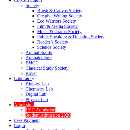
Co-Curriculum
Society
Brush & Canvas Society
Creative Writing Society
Eco Warriors Society
Film & Media Society
Music & Drama Society
Public Speaking & Debating Society
Reader’s Society
Science Society
Annual Sports
Annualculture
BNCC
Classical Study Society
Rover
Laboratory
Biology Lab
Chemistry Lab
Digital Lab
Physics Lab
Admission
HSC Admission
Student Admission 2026
Fees Payment
Login