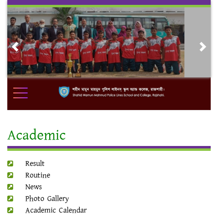
Skip
to
content
Previous
Nex
Academic
Result
Routine
News
Photo Gallery
Academic Calendar