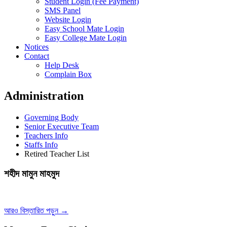
Student Login (Fee Payment)
SMS Panel
Website Login
Easy School Mate Login
Easy College Mate Login
Notices
Contact
Help Desk
Complain Box
Administration
Governing Body
Senior Executive Team
Teachers Info
Staffs Info
Retired Teacher List
শহীদ মামুন মাহমুদ
আরও বিস্তারিত পড়ুন →