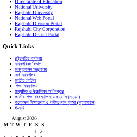
Directorate of Education
National University
Rajshahi University
National Web Portal
Rajshahi Division Portal
Rajshahi City Corporation
Rajshahi District Portal
Quick Links
রাষ্ট্রপতির কার্যালয়
মন্ত্রিপরিষদ বিভাগ
জনপ্রশাসন মন্ত্রণালয়
অর্থ মন্ত্রণালয়
জাতীয় পোর্টাল
শিক্ষা মন্ত্রণালয়
মাধ্যমিক ও উচ্চশিক্ষা অধিদপ্তর
জাতীয় শিক্ষা ব্যবস্থাপনা একাডেমি (নায়েম)
বাংলাদেশ শিক্ষাতথ্য ও পরিসংখ্যান ব্যুরো (ব্যানবেইস)
ই-নথি
August 2026
M
T
W
T
F
S
S
1
2