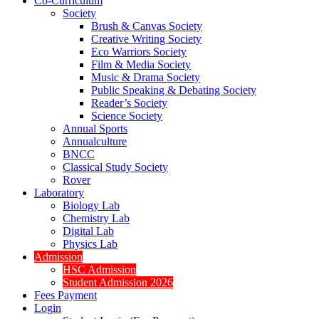
Co-Curriculum
Society
Brush & Canvas Society
Creative Writing Society
Eco Warriors Society
Film & Media Society
Music & Drama Society
Public Speaking & Debating Society
Reader’s Society
Science Society
Annual Sports
Annualculture
BNCC
Classical Study Society
Rover
Laboratory
Biology Lab
Chemistry Lab
Digital Lab
Physics Lab
Admission
HSC Admission
Student Admission 2026
Fees Payment
Login