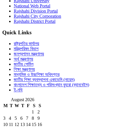
Rajshahi University
National Web Portal
Rajshahi Division Portal
Rajshahi City Corporation
Rajshahi District Portal
Quick Links
রাষ্ট্রপতির কার্যালয়
মন্ত্রিপরিষদ বিভাগ
জনপ্রশাসন মন্ত্রণালয়
অর্থ মন্ত্রণালয়
জাতীয় পোর্টাল
শিক্ষা মন্ত্রণালয়
মাধ্যমিক ও উচ্চশিক্ষা অধিদপ্তর
জাতীয় শিক্ষা ব্যবস্থাপনা একাডেমি (নায়েম)
বাংলাদেশ শিক্ষাতথ্য ও পরিসংখ্যান ব্যুরো (ব্যানবেইস)
ই-নথি
August 2026
M
T
W
T
F
S
S
1
2
3
4
5
6
7
8
9
10
11
12
13
14
15
16