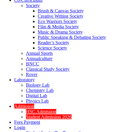
Co-Curriculum
Society
Brush & Canvas Society
Creative Writing Society
Eco Warriors Society
Film & Media Society
Music & Drama Society
Public Speaking & Debating Society
Reader’s Society
Science Society
Annual Sports
Annualculture
BNCC
Classical Study Society
Rover
Laboratory
Biology Lab
Chemistry Lab
Digital Lab
Physics Lab
Admission
HSC Admission
Student Admission 2026
Fees Payment
Login