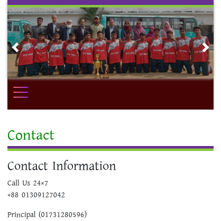
Skip
to
content
Previous
Nex
Contact
Contact Information
Call Us 24×7
+88 01309127042
Principal (01731280596)