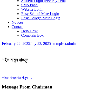
Student Login (Fee Payment)
SMS Panel
Website Login
Easy School Mate Login
Easy College Mate Login
Notices
Contact
Help Desk
Complain Box
February 22, 2025
July 22, 2025
smmplscradmin
শহীদ মামুন মাহমুদ
আরও বিস্তারিত পড়ুন →
Message From Chairman