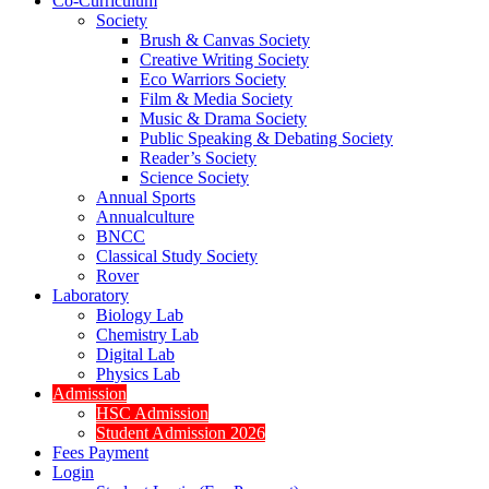
Co-Curriculum
Society
Brush & Canvas Society
Creative Writing Society
Eco Warriors Society
Film & Media Society
Music & Drama Society
Public Speaking & Debating Society
Reader’s Society
Science Society
Annual Sports
Annualculture
BNCC
Classical Study Society
Rover
Laboratory
Biology Lab
Chemistry Lab
Digital Lab
Physics Lab
Admission
HSC Admission
Student Admission 2026
Fees Payment
Login