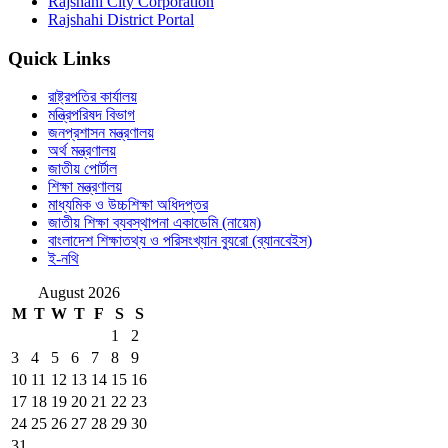
Rajshahi City Corporation
Rajshahi District Portal
Quick Links
রাষ্ট্রপতির কার্যালয়
মন্ত্রিপরিষদ বিভাগ
জনপ্রশাসন মন্ত্রণালয়
অর্থ মন্ত্রণালয়
জাতীয় পোর্টাল
শিক্ষা মন্ত্রণালয়
মাধ্যমিক ও উচ্চশিক্ষা অধিদপ্তর
জাতীয় শিক্ষা ব্যবস্থাপনা একাডেমি (নায়েম)
বাংলাদেশ শিক্ষাতথ্য ও পরিসংখ্যান ব্যুরো (ব্যানবেইস)
ই-নথি
August 2026
M
T
W
T
F
S
S
1
2
3
4
5
6
7
8
9
10
11
12
13
14
15
16
17
18
19
20
21
22
23
24
25
26
27
28
29
30
31