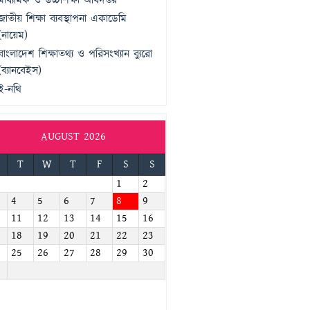
মাধ্যমিক ও উচ্চশিক্ষা অধিদপ্তর
জাতীয় শিক্ষা ব্যবস্থাপনা একাডেমি
(নায়েম)
বাংলাদেশ শিক্ষাতথ্য ও পরিসংখ্যান ব্যুরো
(ব্যানবেইস)
ই-নথি
AUGUST 2026
T
W
T
F
S
S
1
2
4
5
6
7
8
9
11
12
13
14
15
16
18
19
20
21
22
23
25
26
27
28
29
30