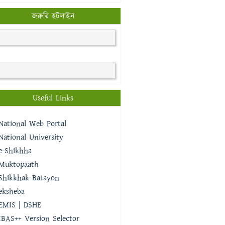
জরুরি হটলাইন
Useful Links
National Web Portal
National University
e-Shikhha
Muktopaath
Shikkhak Batayon
eksheba
EMIS | DSHE
IBAS++ Version Selector