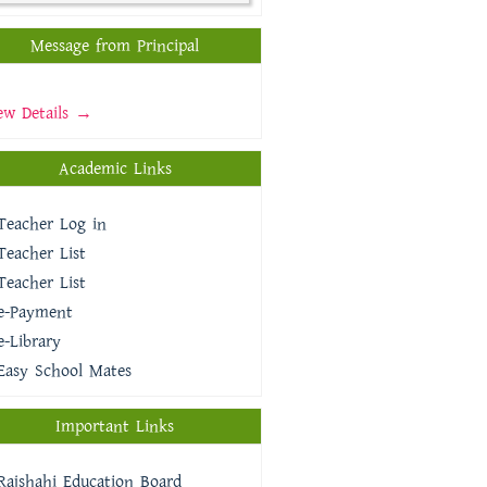
Message from Principal
ew Details →
Academic Links
Teacher Log in
Teacher List
Teacher List
e-Payment
e-Library
Easy School Mates
Important Links
Rajshahi Education Board