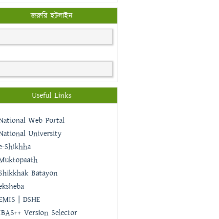
জরুরি হটলাইন
Useful Links
National Web Portal
National University
e-Shikhha
Muktopaath
Shikkhak Batayon
eksheba
EMIS | DSHE
IBAS++ Version Selector