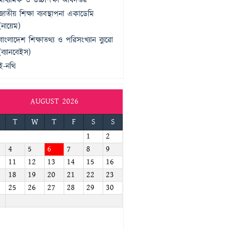
মাধ্যমিক ও উচ্চশিক্ষা অধিদপ্তর
জাতীয় শিক্ষা ব্যবস্থাপনা একাডেমি
(নায়েম)
বাংলাদেশ শিক্ষাতথ্য ও পরিসংখ্যান ব্যুরো
(ব্যানবেইস)
ই-নথি
AUGUST 2026
T
W
T
F
S
S
1
2
4
5
6
7
8
9
11
12
13
14
15
16
18
19
20
21
22
23
25
26
27
28
29
30