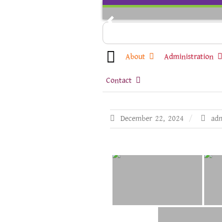
Skip
to
Previous
content
About
Administration
Contact
December 22, 2024
ad