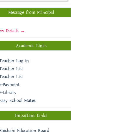
Message from Principal
ew Details →
Academic Links
Teacher Log in
Teacher List
Teacher List
e-Payment
e-Library
Easy School Mates
Important Links
Rajshahi Education Board