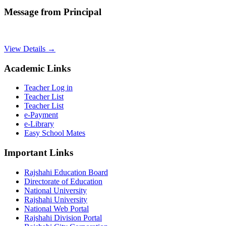
Message from Principal
View Details →
Academic Links
Teacher Log in
Teacher List
Teacher List
e-Payment
e-Library
Easy School Mates
Important Links
Rajshahi Education Board
Directorate of Education
National University
Rajshahi University
National Web Portal
Rajshahi Division Portal