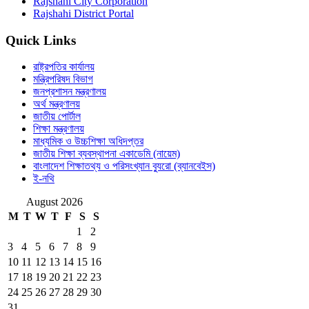
Rajshahi City Corporation
Rajshahi District Portal
Quick Links
রাষ্ট্রপতির কার্যালয়
মন্ত্রিপরিষদ বিভাগ
জনপ্রশাসন মন্ত্রণালয়
অর্থ মন্ত্রণালয়
জাতীয় পোর্টাল
শিক্ষা মন্ত্রণালয়
মাধ্যমিক ও উচ্চশিক্ষা অধিদপ্তর
জাতীয় শিক্ষা ব্যবস্থাপনা একাডেমি (নায়েম)
বাংলাদেশ শিক্ষাতথ্য ও পরিসংখ্যান ব্যুরো (ব্যানবেইস)
ই-নথি
August 2026
M
T
W
T
F
S
S
1
2
3
4
5
6
7
8
9
10
11
12
13
14
15
16
17
18
19
20
21
22
23
24
25
26
27
28
29
30
31