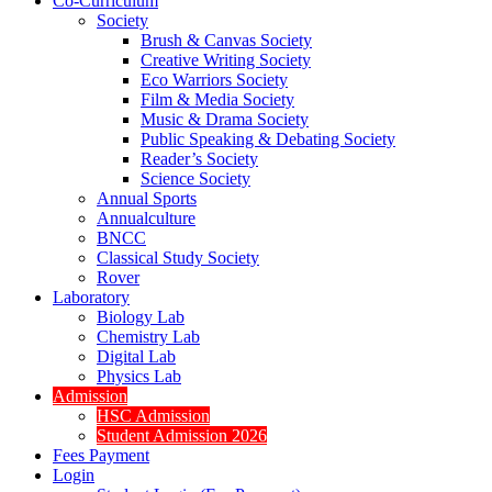
Co-Curriculum
Society
Brush & Canvas Society
Creative Writing Society
Eco Warriors Society
Film & Media Society
Music & Drama Society
Public Speaking & Debating Society
Reader’s Society
Science Society
Annual Sports
Annualculture
BNCC
Classical Study Society
Rover
Laboratory
Biology Lab
Chemistry Lab
Digital Lab
Physics Lab
Admission
HSC Admission
Student Admission 2026
Fees Payment
Login