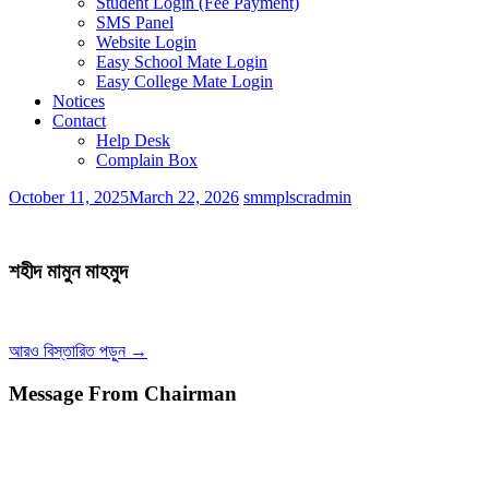
Student Login (Fee Payment)
SMS Panel
Website Login
Easy School Mate Login
Easy College Mate Login
Notices
Contact
Help Desk
Complain Box
October 11, 2025
March 22, 2026
smmplscradmin
শহীদ মামুন মাহমুদ
আরও বিস্তারিত পড়ুন →
Message From Chairman