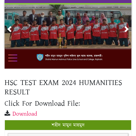
Skip
to
content
Previous
Nex
HSC TEST EXAM 2024 HUMANITIES
RESULT
Click For Download File:
Download
শহীদ মামুন মাহমুদ