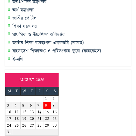
জনপ্রশাসন মন্ত্রণালয়
অর্থ মন্ত্রণালয়
জাতীয় পোর্টাল
শিক্ষা মন্ত্রণালয়
মাধ্যমিক ও উচ্চশিক্ষা অধিদপ্তর
জাতীয় শিক্ষা ব্যবস্থাপনা একাডেমি (নায়েম)
বাংলাদেশ শিক্ষাতথ্য ও পরিসংখ্যান ব্যুরো (ব্যানবেইস)
ই-নথি
AUGUST 2026
M
T
W
T
F
S
S
1
2
3
4
5
6
7
8
9
10
11
12
13
14
15
16
17
18
19
20
21
22
23
24
25
26
27
28
29
30
31