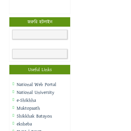
জরুরি হটলাইন
Useful Links
National Web Portal
National University
e-Shikhha
Muktopaath
Shikkhak Batayon
eksheba