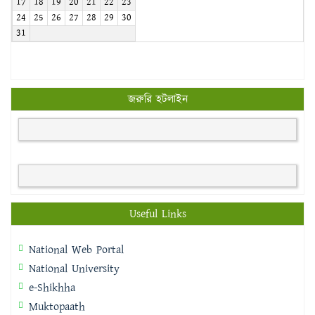
17
18
19
20
21
22
23
24
25
26
27
28
29
30
31
জরুরি হটলাইন
Useful Links
National Web Portal
National University
e-Shikhha
Muktopaath