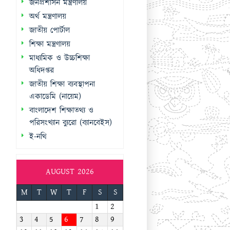
জনপ্রশাসন মন্ত্রণালয়
অর্থ মন্ত্রণালয়
জাতীয় পোর্টাল
শিক্ষা মন্ত্রণালয়
মাধ্যমিক ও উচ্চশিক্ষা
অধিদপ্তর
জাতীয় শিক্ষা ব্যবস্থাপনা
একাডেমি (নায়েম)
বাংলাদেশ শিক্ষাতথ্য ও
পরিসংখ্যান ব্যুরো (ব্যানবেইস)
ই-নথি
AUGUST 2026
M
T
W
T
F
S
S
1
2
3
4
5
6
7
8
9