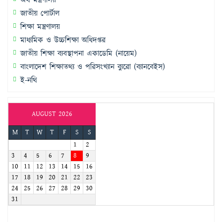
অর্থ মন্ত্রণালয়
জাতীয় পোর্টাল
শিক্ষা মন্ত্রণালয়
মাধ্যমিক ও উচ্চশিক্ষা অধিদপ্তর
জাতীয় শিক্ষা ব্যবস্থাপনা একাডেমি (নায়েম)
বাংলাদেশ শিক্ষাতথ্য ও পরিসংখ্যান ব্যুরো (ব্যানবেইস)
ই-নথি
AUGUST 2026
M
T
W
T
F
S
S
1
2
3
4
5
6
7
8
9
10
11
12
13
14
15
16
17
18
19
20
21
22
23
24
25
26
27
28
29
30
31