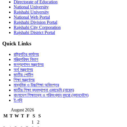
Directorate of Education
National University
Rajshahi University
National Web Portal
Rajshahi Division Portal
Rajshahi City Corporation
Rajshahi District Portal
Quick Links
রাষ্ট্রপতির কার্যালয়
মন্ত্রিপরিষদ বিভাগ
জনপ্রশাসন মন্ত্রণালয়
অর্থ মন্ত্রণালয়
জাতীয় পোর্টাল
শিক্ষা মন্ত্রণালয়
মাধ্যমিক ও উচ্চশিক্ষা অধিদপ্তর
জাতীয় শিক্ষা ব্যবস্থাপনা একাডেমি (নায়েম)
বাংলাদেশ শিক্ষাতথ্য ও পরিসংখ্যান ব্যুরো (ব্যানবেইস)
ই-নথি
August 2026
M
T
W
T
F
S
S
1
2