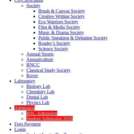
Co-Curriculum
Society
Brush & Canvas Society
Creative Writing Society
Eco Warriors Society
Film & Media Society
Music & Drama Society
Public Speaking & Debating Society
Reader’s Society
Science Society
Annual Sports
Annualculture
BNCC
Classical Study Society
Rover
Laboratory
Biology Lab
Chemistry Lab
Digital Lab
Physics Lab
Admission
HSC Admission
Student Admission 2026
Fees Payment
Login