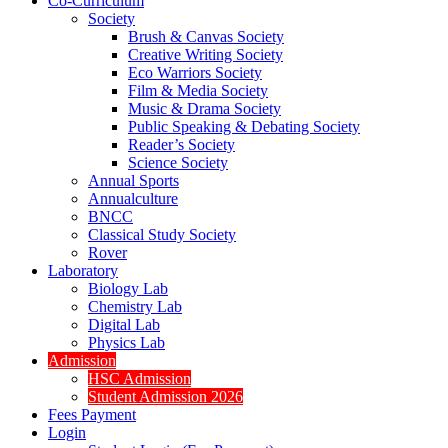
Co-Curriculum
Society
Brush & Canvas Society
Creative Writing Society
Eco Warriors Society
Film & Media Society
Music & Drama Society
Public Speaking & Debating Society
Reader’s Society
Science Society
Annual Sports
Annualculture
BNCC
Classical Study Society
Rover
Laboratory
Biology Lab
Chemistry Lab
Digital Lab
Physics Lab
Admission
HSC Admission
Student Admission 2026
Fees Payment
Login