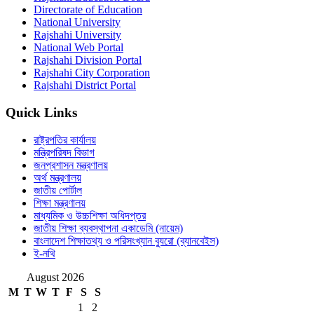
Directorate of Education
National University
Rajshahi University
National Web Portal
Rajshahi Division Portal
Rajshahi City Corporation
Rajshahi District Portal
Quick Links
রাষ্ট্রপতির কার্যালয়
মন্ত্রিপরিষদ বিভাগ
জনপ্রশাসন মন্ত্রণালয়
অর্থ মন্ত্রণালয়
জাতীয় পোর্টাল
শিক্ষা মন্ত্রণালয়
মাধ্যমিক ও উচ্চশিক্ষা অধিদপ্তর
জাতীয় শিক্ষা ব্যবস্থাপনা একাডেমি (নায়েম)
বাংলাদেশ শিক্ষাতথ্য ও পরিসংখ্যান ব্যুরো (ব্যানবেইস)
ই-নথি
August 2026
M
T
W
T
F
S
S
1
2