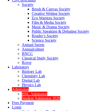
Co-Curriculum
Society
Brush & Canvas Society
Creative Writing Society
Eco Warriors Society
Film & Media Society
Music & Drama Society
Public Speaking & Debating Society
Reader’s Society
Science Society
Annual Sports
Annualculture
BNCC
Classical Study Society
Rover
Laboratory
Biology Lab
Chemistry Lab
Digital Lab
Physics Lab
Admission
HSC Admission
Student Admission 2026
Fees Payment
Login