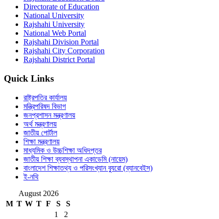
Directorate of Education
National University
Rajshahi University
National Web Portal
Rajshahi Division Portal
Rajshahi City Corporation
Rajshahi District Portal
Quick Links
রাষ্ট্রপতির কার্যালয়
মন্ত্রিপরিষদ বিভাগ
জনপ্রশাসন মন্ত্রণালয়
অর্থ মন্ত্রণালয়
জাতীয় পোর্টাল
শিক্ষা মন্ত্রণালয়
মাধ্যমিক ও উচ্চশিক্ষা অধিদপ্তর
জাতীয় শিক্ষা ব্যবস্থাপনা একাডেমি (নায়েম)
বাংলাদেশ শিক্ষাতথ্য ও পরিসংখ্যান ব্যুরো (ব্যানবেইস)
ই-নথি
August 2026
M
T
W
T
F
S
S
1
2