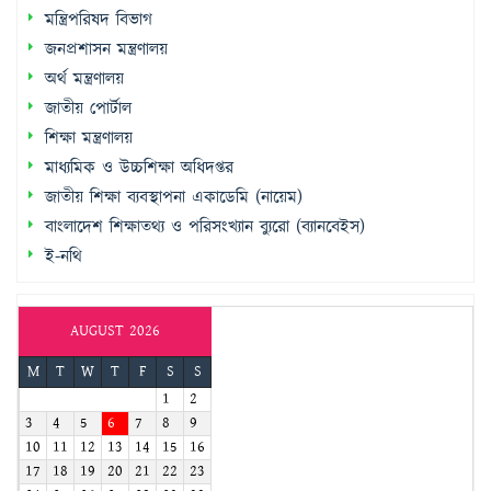
মন্ত্রিপরিষদ বিভাগ
জনপ্রশাসন মন্ত্রণালয়
অর্থ মন্ত্রণালয়
জাতীয় পোর্টাল
শিক্ষা মন্ত্রণালয়
মাধ্যমিক ও উচ্চশিক্ষা অধিদপ্তর
জাতীয় শিক্ষা ব্যবস্থাপনা একাডেমি (নায়েম)
বাংলাদেশ শিক্ষাতথ্য ও পরিসংখ্যান ব্যুরো (ব্যানবেইস)
ই-নথি
AUGUST 2026
M
T
W
T
F
S
S
1
2
3
4
5
6
7
8
9
10
11
12
13
14
15
16
17
18
19
20
21
22
23