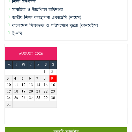
শিক্ষা মন্ত্রণালয়
মাধ্যমিক ও উচ্চশিক্ষা অধিদপ্তর
জাতীয় শিক্ষা ব্যবস্থাপনা একাডেমি (নায়েম)
বাংলাদেশ শিক্ষাতথ্য ও পরিসংখ্যান ব্যুরো (ব্যানবেইস)
ই-নথি
AUGUST 2026
M
T
W
T
F
S
S
1
2
3
4
5
6
7
8
9
10
11
12
13
14
15
16
17
18
19
20
21
22
23
24
25
26
27
28
29
30
31