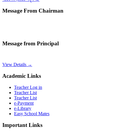
Message From Chairman
Message from Principal
View Details →
Academic Links
Teacher Log in
Teacher List
Teacher List
e-Payment
e-Library
Easy School Mates
Important Links