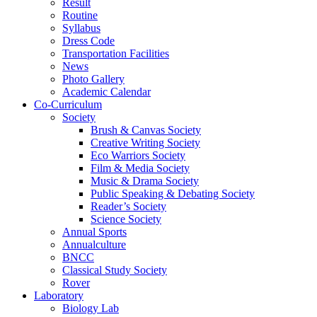
Result
Routine
Syllabus
Dress Code
Transportation Facilities
News
Photo Gallery
Academic Calendar
Co-Curriculum
Society
Brush & Canvas Society
Creative Writing Society
Eco Warriors Society
Film & Media Society
Music & Drama Society
Public Speaking & Debating Society
Reader’s Society
Science Society
Annual Sports
Annualculture
BNCC
Classical Study Society
Rover
Laboratory
Biology Lab