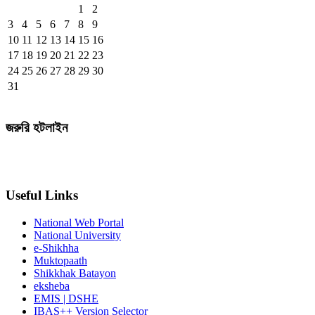
1
2
3
4
5
6
7
8
9
10
11
12
13
14
15
16
17
18
19
20
21
22
23
24
25
26
27
28
29
30
31
জরুরি হটলাইন
Useful Links
National Web Portal
National University
e-Shikhha
Muktopaath
Shikkhak Batayon
eksheba
EMIS | DSHE
IBAS++ Version Selector