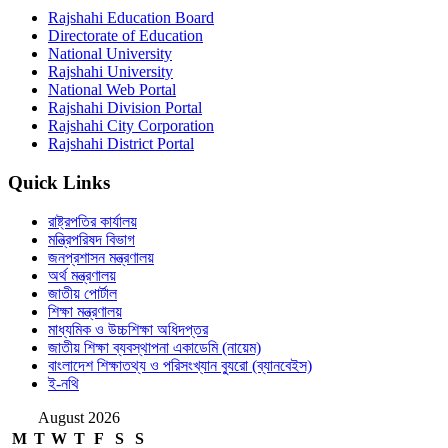
Rajshahi Education Board
Directorate of Education
National University
Rajshahi University
National Web Portal
Rajshahi Division Portal
Rajshahi City Corporation
Rajshahi District Portal
Quick Links
রাষ্ট্রপতির কার্যালয়
মন্ত্রিপরিষদ বিভাগ
জনপ্রশাসন মন্ত্রণালয়
অর্থ মন্ত্রণালয়
জাতীয় পোর্টাল
শিক্ষা মন্ত্রণালয়
মাধ্যমিক ও উচ্চশিক্ষা অধিদপ্তর
জাতীয় শিক্ষা ব্যবস্থাপনা একাডেমি (নায়েম)
বাংলাদেশ শিক্ষাতথ্য ও পরিসংখ্যান ব্যুরো (ব্যানবেইস)
ই-নথি
August 2026
M
T
W
T
F
S
S