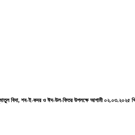
 জুমাতুল বিদা, শব-ই-কদর ও ঈদ-উল-ফিতর উপলক্ষে আগামী ০২.০৩.২০২৫ খ্রি