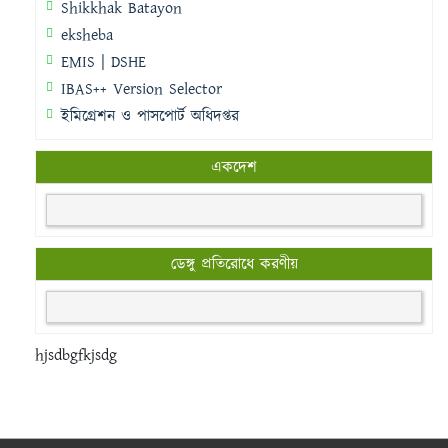
Shikkhak Batayon
eksheba
EMIS | DSHE
IBAS++ Version Selector
ইমিগ্রেশন ও পাসপোর্ট অধিদপ্তর
একদেশ
ডেঙ্গু প্রতিরোধে করণীয়
hjsdbgfkjsdg