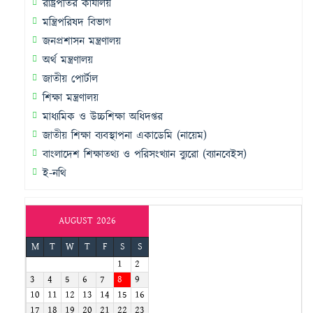
রাষ্ট্রপতির কার্যালয়
মন্ত্রিপরিষদ বিভাগ
জনপ্রশাসন মন্ত্রণালয়
অর্থ মন্ত্রণালয়
জাতীয় পোর্টাল
শিক্ষা মন্ত্রণালয়
মাধ্যমিক ও উচ্চশিক্ষা অধিদপ্তর
জাতীয় শিক্ষা ব্যবস্থাপনা একাডেমি (নায়েম)
বাংলাদেশ শিক্ষাতথ্য ও পরিসংখ্যান ব্যুরো (ব্যানবেইস)
ই-নথি
AUGUST 2026
M
T
W
T
F
S
S
1
2
3
4
5
6
7
8
9
10
11
12
13
14
15
16
17
18
19
20
21
22
23