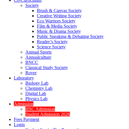
Co-Curriculum
Society
Brush & Canvas Society
Creative Writing Society
Eco Warriors Society
Film & Media Society
Music & Drama Society
Public Speaking & Debating Society
Reader’s Society
Science Society
Annual Sports
Annualculture
BNCC
Classical Study Society
Rover
Laboratory
Biology Lab
Chemistry Lab
Digital Lab
Physics Lab
Admission
HSC Admission
Student Admission 2026
Fees Payment
Login