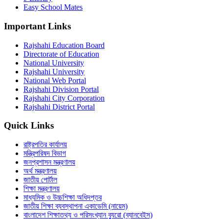
Easy School Mates
Important Links
Rajshahi Education Board
Directorate of Education
National University
Rajshahi University
National Web Portal
Rajshahi Division Portal
Rajshahi City Corporation
Rajshahi District Portal
Quick Links
রাষ্ট্রপতির কার্যালয়
মন্ত্রিপরিষদ বিভাগ
জনপ্রশাসন মন্ত্রণালয়
অর্থ মন্ত্রণালয়
জাতীয় পোর্টাল
শিক্ষা মন্ত্রণালয়
মাধ্যমিক ও উচ্চশিক্ষা অধিদপ্তর
জাতীয় শিক্ষা ব্যবস্থাপনা একাডেমি (নায়েম)
বাংলাদেশ শিক্ষাতথ্য ও পরিসংখ্যান ব্যুরো (ব্যানবেইস)