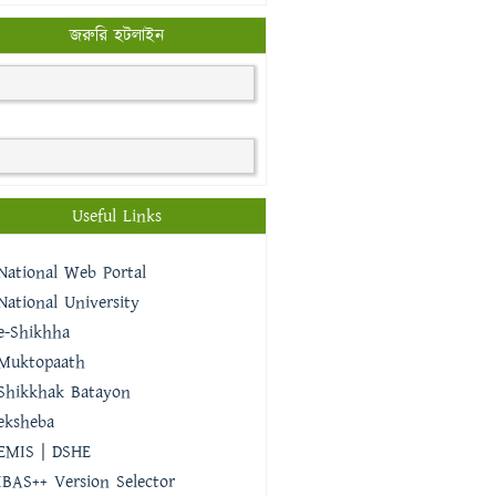
জরুরি হটলাইন
Useful Links
National Web Portal
National University
e-Shikhha
Muktopaath
Shikkhak Batayon
eksheba
EMIS | DSHE
IBAS++ Version Selector