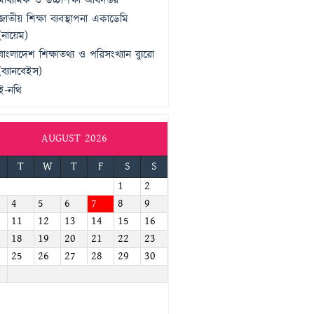
মাধ্যমিক ও উচ্চশিক্ষা অধিদপ্তর
জাতীয় শিক্ষা ব্যবস্থাপনা একাডেমি
(নায়েম)
বাংলাদেশ শিক্ষাতথ্য ও পরিসংখ্যান ব্যুরো
(ব্যানবেইস)
ই-নথি
AUGUST 2026
T
W
T
F
S
S
1
2
4
5
6
7
8
9
11
12
13
14
15
16
18
19
20
21
22
23
25
26
27
28
29
30