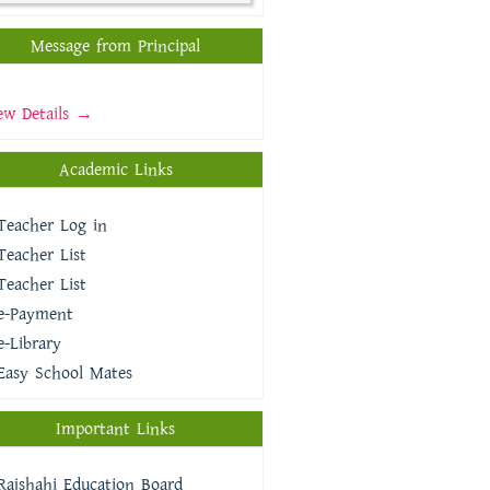
Message from Principal
ew Details →
Academic Links
Teacher Log in
Teacher List
Teacher List
e-Payment
e-Library
Easy School Mates
Important Links
Rajshahi Education Board