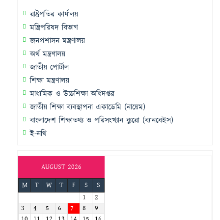
রাষ্ট্রপতির কার্যালয়
মন্ত্রিপরিষদ বিভাগ
জনপ্রশাসন মন্ত্রণালয়
অর্থ মন্ত্রণালয়
জাতীয় পোর্টাল
শিক্ষা মন্ত্রণালয়
মাধ্যমিক ও উচ্চশিক্ষা অধিদপ্তর
জাতীয় শিক্ষা ব্যবস্থাপনা একাডেমি (নায়েম)
বাংলাদেশ শিক্ষাতথ্য ও পরিসংখ্যান ব্যুরো (ব্যানবেইস)
ই-নথি
AUGUST 2026
M
T
W
T
F
S
S
1
2
3
4
5
6
7
8
9
10
11
12
13
14
15
16