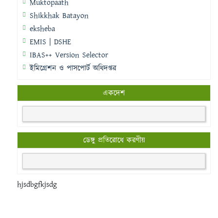
Muktopaath
Shikkhak Batayon
eksheba
EMIS | DSHE
IBAS++ Version Selector
ইমিগ্রেশন ও পাসপোর্ট অধিদপ্তর
একদেশ
ডেঙ্গু প্রতিরোধে করণীয়
hjsdbgfkjsdg